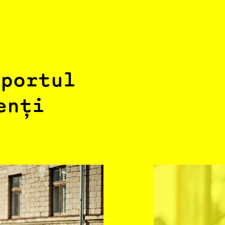
uportul
enți