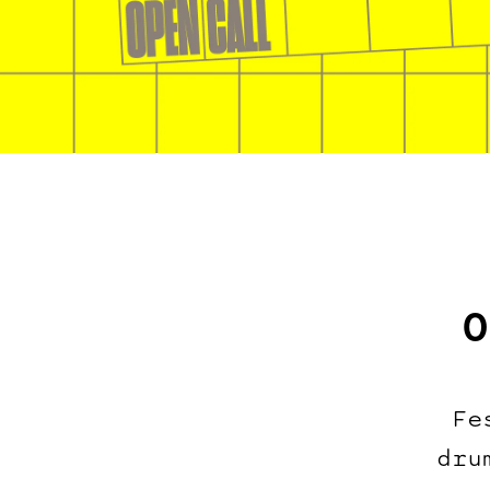
O
Fe
dru