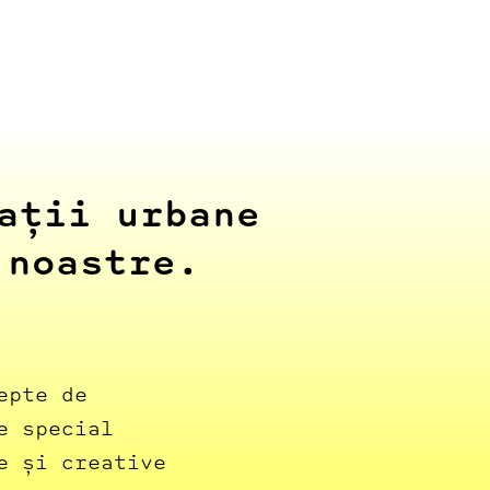
ații urbane
 noastre.
epte de
e special
e și creative