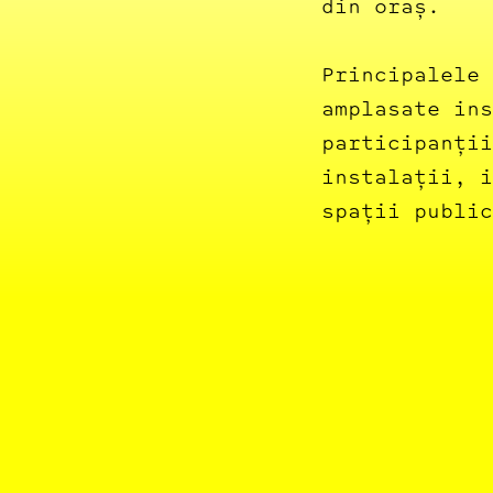
din oraș.
Principalele 
amplasate ins
participanții
instalații, i
spații public