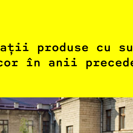
ații produse cu s
cor în anii preced