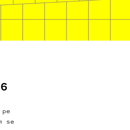
26
 pe
m se