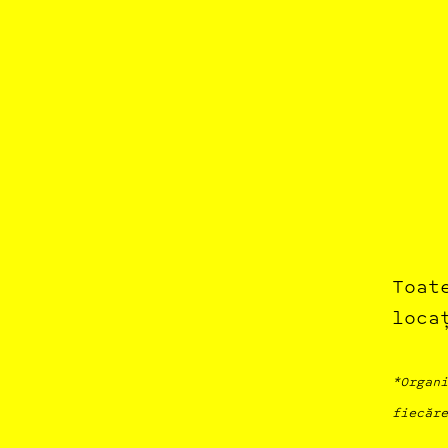
Toat
loca
*Organi
fiecăre