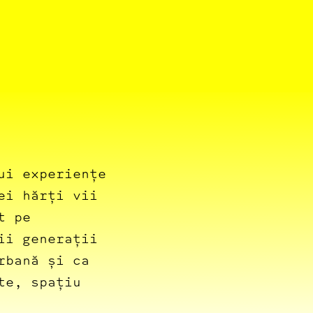
ui experiențe
ei hărți vii
t pe
ii generații
rbană și ca
te, spațiu