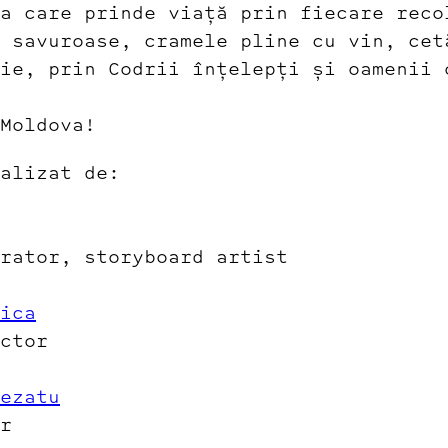
a care prinde viață prin fiecare reco
 savuroase, cramele pline cu vin, cet
ie, prin Codrii înțelepți și oamenii 
Moldova!
ealizat de:
rator, storyboard artist
ica
ctor
ezatu
r