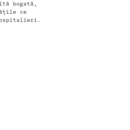
ltă bogată,
ățile ce
ospitalieri.